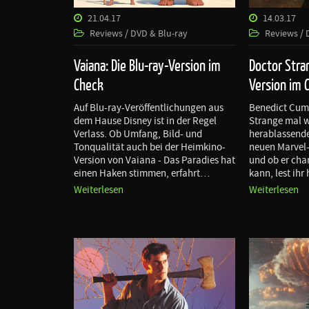
21.04.17
14.03.17
Reviews / DVD & Blu-ray
Reviews / 
Vaiana: Die Blu-ray-Version im
Doctor Stran
Check
Version im 
Auf Blu-ray-Veröffentlichungen aus
Benedict Cumb
dem Hause Disney ist in der Regel
Strange mal w
Verlass. Ob Umfang, Bild- und
herablassende
Tonqualität auch bei der Heimkino-
neuen Marvel-
Version von Vaiana - Das Paradies hat
und ob er cha
einen Haken stimmen, erfahrt…
kann, lest ihr 
Weiterlesen
Weiterlesen