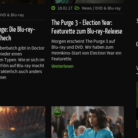
18.01.17
News / DVD & Blu-ray
DVD & Blu-ray
The Purge 3 - Election Year:
ge: Die Blu-ray-
Featurette zum Blu-ray-Release
Check
Morgen erscheint The Purge 3 auf
Blu-ray und DVD. Wir haben zum
erbatch gibt in Doctor
Heimkino-Start von Election Year ein
ieder einen
Featurette.
n Typen: Wie er sich im
Film auf Blu-ray macht
Weiterlesen
rakterlich auch anders
hier.