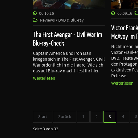
06.10.16
05.09.16
Reviews / DVD & Blu-ray
Victor Fran
The First Avenger - Civil War im
McAvoy im 
Blu-ray-Check
Nicht mehr la
Victor Franke
Captain America und Iron Man
DVD. Heute we
kriegen sich in The First Avenger: Civil
den Protagoni
War ordentlich in die Haare. Wie sich
exklusiven Fe
das auf Blu-ray macht, lest ihr hier.
Release.
Weiterlesen
Weiterlesen
Start
Zurück
1
2
3
4
5
Seite 3 von 32