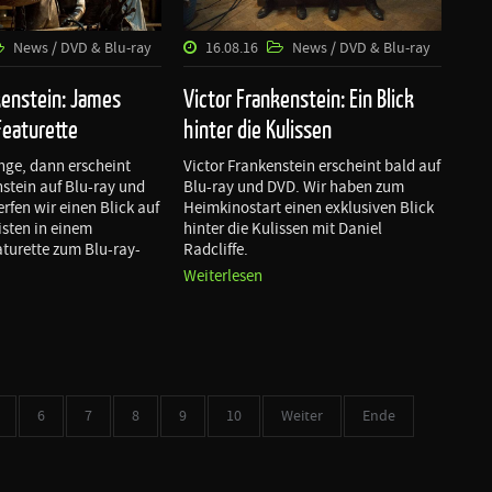
News / DVD & Blu-ray
16.08.16
News / DVD & Blu-ray
kenstein: James
Victor Frankenstein: Ein Blick
Featurette
hinter die Kulissen
nge, dann erscheint
Victor Frankenstein erscheint bald auf
nstein auf Blu-ray und
Blu-ray und DVD. Wir haben zum
rfen wir einen Blick auf
Heimkinostart einen exklusiven Blick
sten in einem
hinter die Kulissen mit Daniel
aturette zum Blu-ray-
Radcliffe.
Weiterlesen
6
7
8
9
10
Weiter
Ende