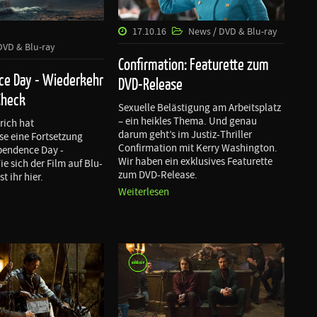
17.10.16
News / DVD & Blu-ray
DVD & Blu-ray
Confirmation: Featurette zum
ce Day - Wiederkehr
DVD-Release
Check
Sexuelle Belästigung am Arbeitsplatz
– ein heikles Thema. Und genau
ich hat
darum geht’s im Justiz-Thriller
e eine Fortsetzung
Confirmation mit Kerry Washington.
pendence Day -
Wir haben ein exklusives Featurette
e sich der Film auf Blu-
zum DVD-Release.
st ihr hier.
Weiterlesen