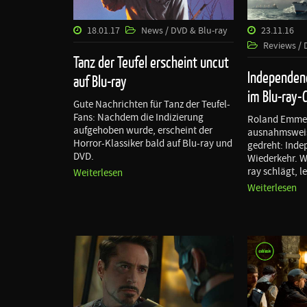
18.01.17
News / DVD & Blu-ray
23.11.16
Reviews / 
Tanz der Teufel erscheint uncut
Independen
auf Blu-ray
im Blu-ray-
Gute Nachrichten für Tanz der Teufel-
Fans: Nachdem die Indizierung
Roland Emmer
aufgehoben wurde, erscheint der
ausnahmsweis
Horror-Klassiker bald auf Blu-ray und
gedreht: Inde
DVD.
Wiederkehr. Wi
ray schlägt, le
Weiterlesen
Weiterlesen