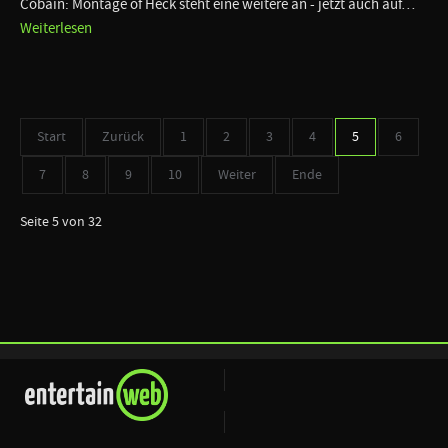
Cobain: Montage of Heck steht eine weitere an - jetzt auch auf…
Weiterlesen
Start
Zurück
1
2
3
4
5
6
7
8
9
10
Weiter
Ende
Seite 5 von 32