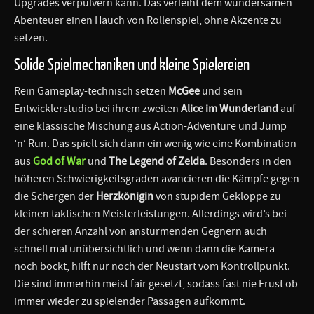
Upgrades verpulvern kann. Das verleiht dem wundersamen
Abenteuer einen Hauch von Rollenspiel, ohne Akzente zu
setzen.
Solide Spielmechaniken und kleine Spielereien
Rein Gameplay-technisch setzen
McGee
und sein
Entwicklerstudio bei ihrem zweiten
Alice im Wunderland
auf
eine klassische Mischung aus Action-Adventure und Jump
’n‘ Run. Das spielt sich dann ein wenig wie eine Kombination
aus
God of War
und
The Legend of Zelda
. Besonders in den
höheren Schwierigkeitsgraden avancieren die Kämpfe gegen
die Schergen der
Herzkönigin
von stupidem Gekloppe zu
kleinen taktischen Meisterleistungen. Allerdings wird’s bei
der schieren Anzahl von anstürmenden Gegnern auch
schnell mal unübersichtlich und wenn dann die Kamera
noch bockt, hilft nur noch der Neustart vom Kontrollpunkt.
Die sind immerhin meist fair gesetzt, sodass fast nie Frust ob
immer wieder zu spielender Passagen aufkommt.