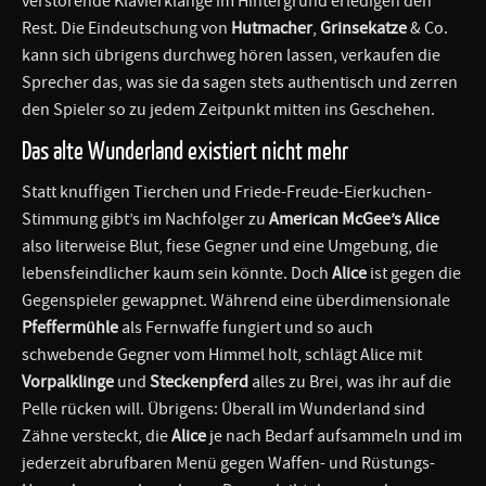
verstörende Klavierklänge im Hintergrund erledigen den
Rest. Die Eindeutschung von
Hutmacher
,
Grinsekatze
& Co.
kann sich übrigens durchweg hören lassen, verkaufen die
Sprecher das, was sie da sagen stets authentisch und zerren
den Spieler so zu jedem Zeitpunkt mitten ins Geschehen.
Das alte Wunderland existiert nicht mehr
Statt knuffigen Tierchen und Friede-Freude-Eierkuchen-
Stimmung gibt’s im Nachfolger zu
American McGee’s Alice
also literweise Blut, fiese Gegner und eine Umgebung, die
lebensfeindlicher kaum sein könnte. Doch
Alice
ist gegen die
Gegenspieler gewappnet. Während eine überdimensionale
Pfeffermühle
als Fernwaffe fungiert und so auch
schwebende Gegner vom Himmel holt, schlägt Alice mit
Vorpalklinge
und
Steckenpferd
alles zu Brei, was ihr auf die
Pelle rücken will. Übrigens: Überall im Wunderland sind
Zähne versteckt, die
Alice
je nach Bedarf aufsammeln und im
jederzeit abrufbaren Menü gegen Waffen- und Rüstungs-