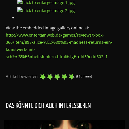
View the embedded image gallery online at:
http://www.entertainweb.de/games/reviews/xbox-
360/item/898-alice-%E2%80%93-madness-returns-ein-
kunstwerk-mit-
sch%C3%B6nheitsfehlern.html#sigProId39edd602c1
Artikel bewerten
(9 Stimmen)
DAS KÖNNTE DICH AUCH INTERESSIEREN