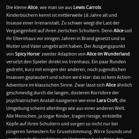
Die kleine
Alice
, wie man sie aus
Lewis Carrols
Kinderbüchern kennt ist mittlerweile 18 Jahre alt und
Insasse einer Irrenanstalt. Zu schwer wiegt die Last der
Vergangenheit auf ihren zierlichen Schultern. Denn
Alice
soll
ihr Elternhaus vor einigen Jahren in Brand gesetzt und so
Mutter und Vater umgebracht haben. Der Ausgangspunkt
von
Spicy Horse
‘ zweiter Adaption von
Alice im Wunderland
versetzt den Spieler direkt ins Irrenhaus. Ein paar Runden
gedreht, kurz mit einigen der anderen, noch jugendlichen
Insassen geplaudert und schon wird klar: das ist kein Action-
Adventure im klassischen Sinne. Zwar lässt sich
Alice
ähnlich
geschmeidig durch die langen, düsteren Korridore der
psychiatrischen Anstalt navigieren wie eine
Lara Croft
, die
Umgebung scheint allerdings wie aus einer anderen Welt.
Alle Menschen, ja sogar Kinder, tragen riesige, entstellte
Köpfe auf ihren Schultern und sorgen so nicht nur bei
jüngeren Semestern für Gruselstimmung. Wirre Sounds und