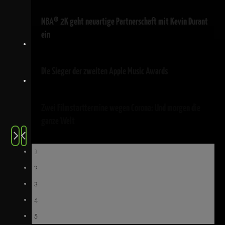
NBA® 2K geht neuartige Partnerschaft mit Kevin Durant
ein
Die Sieger der zweiten Apple Music Awards
Zwei Filmstarttermine wegen Corona: Und morgen die
ganze Welt
1
2
3
4
5