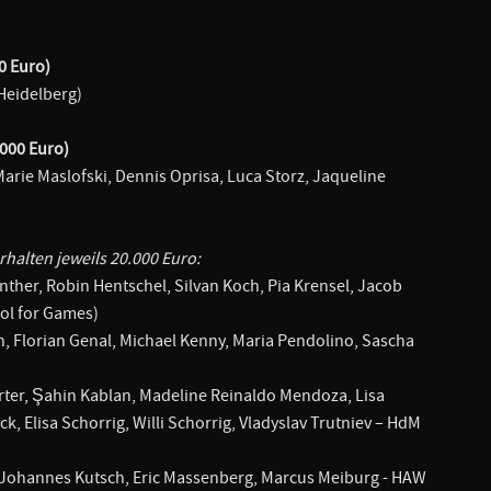
0 Euro)
Heidelberg)
.000 Euro)
rie Maslofski, Dennis Oprisa, Luca Storz, Jaqueline
rhalten jeweils 20.000 Euro:
ünther, Robin Hentschel, Silvan Koch, Pia Krensel, Jacob
ol for Games)
h, Florian Genal, Michael Kenny, Maria Pendolino, Sascha
arter, Şahin Kablan, Madeline Reinaldo Mendoza, Lisa
 Elisa Schorrig, Willi Schorrig, Vladyslav Trutniev – HdM
 Johannes Kutsch, Eric Massenberg, Marcus Meiburg - HAW