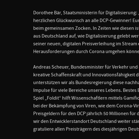
Dorothee Bär, Staatsministerin für Digitalisierun
herzlichen Glückwunsch an alle DCP-Gewinner! Eu
beim gemeinsamen Zocken. In Zeiten wie diesen ist
aus Deutschland auf, wie Digitalisierung gelebt w
seiner neuen, digitalen Preisverleihung im Stream e
Herausforderungen durch Corona umgehen könne
Andreas Scheuer, Bundesminister für Verkehr und di
kreative Schaffenskraft und Innovationsfähigkei
unterstützen wir als Bundesregierung diese nachhalt
Impulse für viele Bereiche unseres Lebens. Bestes
Spiel „Foldit“ hilft Wissenschaftlern mittels Gamif
bei der Bekämpfung von Viren, wie dem Corona-Viru
Preisgeldern für den DCP jährlich 50 Millionen fü
wir den Entwicklerstandort Deutschland weiter st
gratuliere allen Preisträgern des diesjährigen Deu