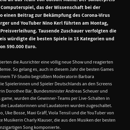
s Computerspiel, das der Wissenschaft bei der
so einen Beitrag zur Bekämpfung des Corona-Virus
rger und YouTuber Nino Kerl führten am Montag,
 Preisverleihung. Tausende Zuschauer verfolgten die
is würdigte die besten Spiele in 15 Kategorien und
von 590.000 Euro.
erten die Ausrichter eine völlig neue Show und reagierten
emie. So gelang es, auch in diesem Jahr die besten Games
 einem TV-Studio begrüßten Moderatorin Barbara
e Spielerinnen und Spieler Deutschlands an den Screens
rin Dorothee Bär, Bundesminister Andreas Scheuer und
s game, wurden die Gewinner-Teams per Live-Schalten in
 die Laudatorinnen und Laudatoren wurden zugeschaltet.
, Uke Bosse, Maxi Gräff, Viola Tensil und die YouTuber von
e Musikerin Charly Klauser, die aus den Musiken der besten
inzigartigen Song komponierte.