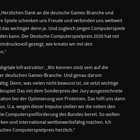
g: „Herzlichen Dank an die deutsche Games-Branche und
re Spiele schenken uns Freude und verbinden uns weltweit
 das wichtiger denn je. Und zugleich zeigen Computerspiele
erden kann. Der Deutsche Computerspielpreis 2020 hat mit
indrucksvoll gezeigt, wie kreativ wir mit den
n.“
gitale Infrastruktur: „Wir können stolz sein auf die
t der deutschen Games-Branche. Und genau darum
ig. Denn, was vielen nicht bewusst ist, sie setzt wichtige
 Beispiel: Das mit dem Sonderpreis der Jury ausgezeichnete
ication bei der Optimierung von Proteinen. Das hilft uns dann
s. U.a. wegen dieser Impulse stellen wir die neben den
r die Computerspielförderung des Bundes bereit. So wollen
ärken und international wettbewerbsfähig machen. Ich
tschen Computerspielpreis herzlich.“