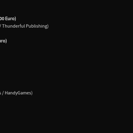
00 Euro)
/ Thunderful Publishing)
uro)
es / HandyGames)