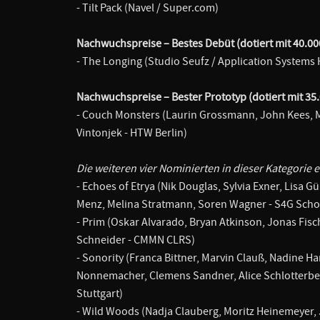
- Tilt Pack (Navel / Super.com)
Nachwuchspreise – Bestes Debüt (dotiert mit 40.00
- The Longing (Studio Seufz / Application Systems 
Nachwuchspreise – Bester Prototyp (dotiert mit 35
- Couch Monsters (Laurin Grossmann, John Kees, Ma
Vintonjek - HTW Berlin)
Die weiteren vier Nominierten in dieser Kategorie e
- Echoes of Etrya (Nik Douglas, Sylvia Exner, Lisa G
Menz, Melina Stratmann, Soren Wagner - S4G Scho
- Prim (Oskar Alvarado, Bryan Atkinson, Jonas Fisc
Schneider - CMMN CLRS)
- Sonority (Franca Bittner, Marvin Clauß, Nadine H
Nonnemacher, Clemens Sandner, Alice Schlotterbeck,
Stuttgart)
- Wild Woods (Nadja Clauberg, Moritz Heinemeyer,