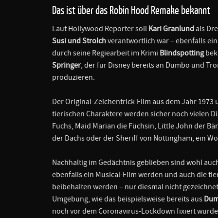
Das ist über das Robin Hood Remake bekannt
Laut Hollywood Reporter soll
Kari Granlund
als Dre
Susi und Strolch
verantwortlich war – ebenfalls ei
durch seine Regiearbeit im Krimi
Blindspotting
beka
Springer
, der für Disney bereits an Dumbo und Tro
produzieren.
Der Original-Zeichentrick-Film aus dem Jahr 197
tierischen Charaktere werden sicher noch vielen D
Fuchs, Maid Marian die Füchsin, Little John der Bär
der Dachs oder der Sheriff von Nottingham, ein Wo
Nachhaltig im Gedächtnis geblieben sind wohl auc
ebenfalls ein Musical-Film werden und auch die t
beibehalten werden – nur diesmal nicht gezeichnet,
Umgebung, wie das beispielsweise bereits aus
Du
noch vor dem Coronavirus-Lockdown fixiert wurde