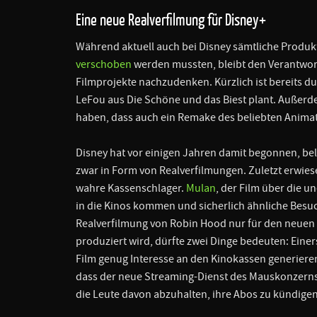
Eine neue Realverfilmung für Disney+
Während aktuell auch bei Disney sämtliche Produkt
verschoben
werden mussten, bleibt den Verantwor
Filmprojekte nachzudenken. Kürzlich ist bereits du
LeFou aus Die Schöne und das Biest plant. Außerd
haben, dass auch ein Remake des beliebten Animat
Disney hat vor einigen Jahren damit begonnen, bel
zwar in Form von Realverfilmungen. Zuletzt erwies
wahre Kassenschlager.
Mulan
, der Film über die u
in die Kinos kommen und sicherlich ähnliche Besuc
Realverfilmung von Robin Hood nur für den neuen S
produziert wird, dürfte zwei Dinge bedeuten: Einer
Film genug Interesse an den Kinokassen generieren
dass der neue Streaming-Dienst des Mauskonzern
die Leute davon abzuhalten, ihre Abos zu kündige