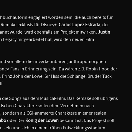
hbuchautorin engagiert worden sein, die auch bereits für
n Remake exklusiv für Disney+.
Carlos Lopez Estrada
, der
nnt wurde, wird ebenfalls am Projekt mitwirken.
Justin
n Legacy mitgearbeitet hat, wird den neuen Film
3 und vor allem die unverkennbaren, anthropomorphen
isney-Fans in Erinnerung sein. Da wären z.B. Robin Hood der
, Prinz John der Löwe, Sir Hiss die Schlange, Bruder Tuck
lf.
h die Songs aus dem Musical-Film. Das Remake soll übrigens
ierischen Charaktere sollen dem Vernehmen nach
 sondern als CGI-animierte Charaktere in einer realen
mbo
oder Der
König der Löwen
bekannt ist. Das Projekt soll
n sein und sich in einem frühen Entwicklungsstadium