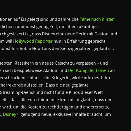
ionen auf Eis gelegt sind und zahlreiche
Filme nach hinten
tlichen zumindest genug Zeit, um über zukünftige
rchgesickert ist, dass Disney eine neue Serie mit Gaston und
em will
Hollywood Reporter
nun in Erfahrung gebracht
ionsfilms Robin Hood aus den Siebzigerjahren geplant ist.
iebten Klassikern ein neues Gesicht zu verpassen – und
en sich beispielsweise Aladdin und
Der König der Löwen
als
nerschrockene chinesische Kriegerin, wird Ende des Jahres
herrekorde aufstellen. Dass die neu geplante
treaming-Dienst und nicht für die Kinos dieser Welt
seits, dass die Entertainment-Firma nicht glaubt, dass der
 wird, um die Kosten zu rechtfertigen und andererseits,
s,
Disney+
, genügend neue, exklusive Inhalte braucht, um
n.