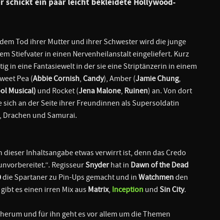
 schickt ein paar leicht bekleidete Hollywood-
dem Tod ihrer Mutter und ihrer Schwester wird die junge
rem Stiefvater in einen Nervenheilanstalt eingeliefert. Kurz
ig in eine Fantasiewelt in der sie eine Striptänzerin in einem
Sweet Pea (
Abbie Cornish
,
Candy
), Amber (
Jamie Chung
,
ol Musical)
und Rocket (
Jena Malone
,
Ruinen
) an. Von dort
ie sich an der Seite ihrer Freundinnen als Supersoldatin
, Drachen und Samurai.
 dieser Inhaltsangabe etwas verwirrt ist, denn das Credo
 unvorbereitet.“. Regisseur
Snyder
hat in
Dawn of the Dead
0
die Spartaner zu Pin-Ups gemacht und in
Watchmen
den
ibt es einen irren Mix aus
Matrix
,
Inception
und
Sin City
.
 herum und für ihn geht es vor allem um die Themen