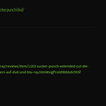
ckerpunch/dvd/
ray/reviews/item/1163-sucker-punch-extended-cut-die-
ers-auf-dvd-und-blu-ray.html#sigProId9bbbdc955f