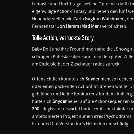
Fantasie und Flucht „egal welche Opfer wir dafür b
eigenwillige Action-Fantasy und neben den fünf w
Nebendarsteller wie
Carla Gugino
(
Watchmen
), d
Fernsehstar
Jon Hamm
(
Mad Men
) verpflichten.
Tolle Action, verrückte Story
Baby Doll und ihre Freundinnen sind die „Showgir
schrägem Kult-Klassiker kann man den guten Wille
am Ende bleibt der Zuschauer ratlos zurück.
Offensichtlich konnte sich
Snyder
nicht so recht e
oder einen packenden Actionfilm drehen wollte. D
geblieben und keine Konkurrenz für den ähnlich g
hätte sich
Snyder
lieber auf die Actionsequenzen k
300
- Regisseur erwartet hatte: cool, spektakulär
ambitionierten Projekt nur ein irres Psychodrama 
Extended Cut Version für's Heimkino entschädigt.