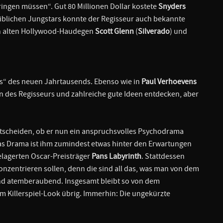
ringen müssen“. Gut 80 Millionen Dollar kostete
Snyders
eiblichen Jungstars konnte der Regisseur auch bekannte
en alten Hollywood-Haudegen
Scott Glenn
(
Silverado
) und
ls“ des neuen Jahrtausends. Ebenso wie in
Paul Verhoevens
n des Regisseurs und zahlreiche gute Ideen entdecken, aber
ntscheiden, ob er nun ein anspruchsvolles Psychodrama
as Drama ist ihm zumindest etwas hinter den Erwartungen
elagerten Oscar-Preisträger
Pans Labyrinth
. Stattdessen
onzentrieren sollen, denn die sind all das, was man von dem
 und atemberaubend. Insgesamt bleibt so von dem
im Killerspiel-Look übrig. Immerhin: Die ungekürzte