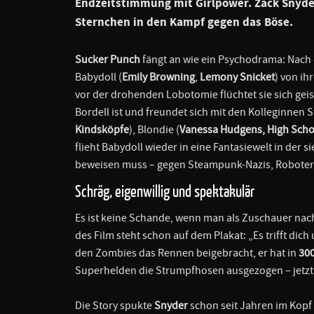
Endzeitstimmung mit Girlpower. Zack Snyder
Sternchen in den Kampf gegen das Böse.
Sucker Punch
fängt an wie ein Psychodrama: Nach 
Babydoll (
Emily Browning
,
Lemony Snicket
) von ih
vor der drohenden Lobotomie flüchtet sie sich geist
Bordell ist und freundet sich mit den Kolleginnen 
Kindsköpfe
), Blondie (
Vanessa Hudgens, High Scho
flieht Babydoll wieder in eine Fantasiewelt in der s
beweisen muss – gegen Steampunk-Nazis, Roboter
Schräg, eigenwillig und spektakulär
Es ist keine Schande, wenn man als Zuschauer nach
des Film steht schon auf dem Plakat: „Es trifft dich
den Zombies das Rennen beigebracht, er hat in
30
Superhelden die Strumpfhosen ausgezogen – jetzt g
Die Story spukte
Snyder
schon seit Jahren im Kopf