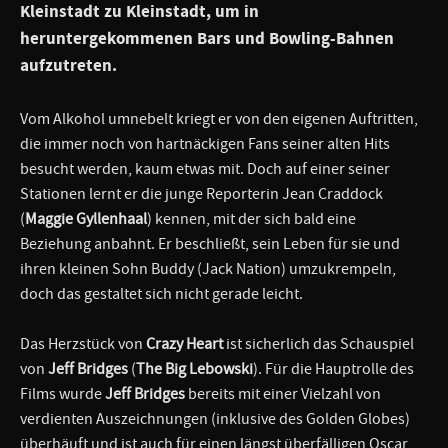
Kleinstadt zu Kleinstadt, um in
heruntergekommenen Bars und Bowling-Bahnen
aufzutreten.
Vom Alkohol umnebelt kriegt er von den eigenen Auftritten,
die immer noch von hartnäckigen Fans seiner alten Hits
besucht werden, kaum etwas mit. Doch auf einer seiner
Stationen lernt er die junge Reporterin Jean Craddock
(
Maggie Gyllenhaal
) kennen, mit der sich bald eine
Beziehung anbahnt. Er beschließt, sein Leben für sie und
ihren kleinen Sohn Buddy (Jack Nation) umzukrempeln,
doch das gestaltet sich nicht gerade leicht.
Das Herzstück von
Crazy Heart
ist sicherlich das Schauspiel
von
Jeff Bridges
(
The Big Lebowski
). Für die Hauptrolle des
Films wurde
Jeff Bridges
bereits mit einer Vielzahl von
verdienten Auszeichnungen (inklusive des Golden Globes)
überhäuft und ist auch für einen längst überfälligen Oscar