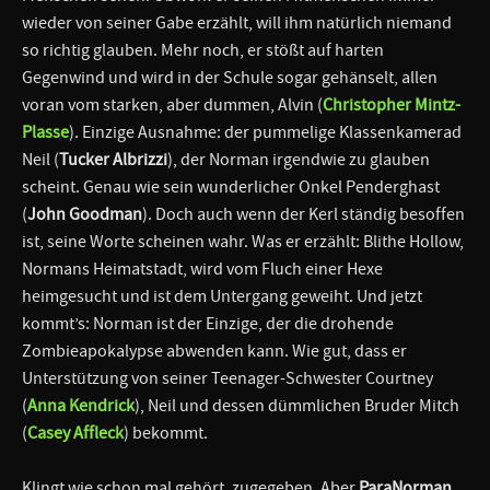
wieder von seiner Gabe erzählt, will ihm natürlich niemand
so richtig glauben. Mehr noch, er stößt auf harten
Gegenwind und wird in der Schule sogar gehänselt, allen
voran vom starken, aber dummen, Alvin (
Christopher Mintz-
Plasse
). Einzige Ausnahme: der pummelige Klassenkamerad
Neil (
Tucker Albrizzi
), der Norman irgendwie zu glauben
scheint. Genau wie sein wunderlicher Onkel Penderghast
(
John Goodman
). Doch auch wenn der Kerl ständig besoffen
ist, seine Worte scheinen wahr. Was er erzählt: Blithe Hollow,
Normans Heimatstadt, wird vom Fluch einer Hexe
heimgesucht und ist dem Untergang geweiht. Und jetzt
kommt’s: Norman ist der Einzige, der die drohende
Zombieapokalypse abwenden kann. Wie gut, dass er
Unterstützung von seiner Teenager-Schwester Courtney
(
Anna Kendrick
), Neil und dessen dümmlichen Bruder Mitch
(
Casey Affleck
) bekommt.
Klingt wie schon mal gehört, zugegeben. Aber
ParaNorman