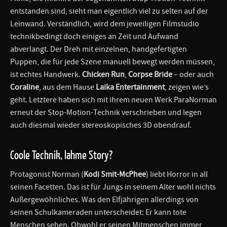
entstanden sind, sieht man eigentlich viel zu selten auf der
Leinwand. Verständlich, wird dem jeweiligen Filmstudio
technikbedingt doch einiges an Zeit und Aufwand
abverlangt. Der Dreh mit einzelnen, handgefertigten
Puppen, die für jede Szene manuell bewegt werden müssen,
ist echtes Handwerk.
Chicken Run
,
Corpse Bride
– oder auch
Coraline
, aus dem Hause
Laika Entertainment
, zeigen wie’s
geht. Letztere haben sich mit ihrem neuen Werk ParaNorman
erneut der Stop-Motion-Technik verschrieben und legen
auch diesmal wieder stereoskopisches 3D obendrauf.
Coole Technik, lahme Story?
Protagonist Norman (
Kodi Smit-McPhee
) liebt Horror in all
seinen Facetten. Das ist für Jungs in seinem Alter wohl nichts
Außergewöhnliches. Was den Elfjährigen allerdings von
seinen Schulkameraden unterscheidet: Er kann tote
Menschen sehen. Obwohl er seinen Mitmenschen immer