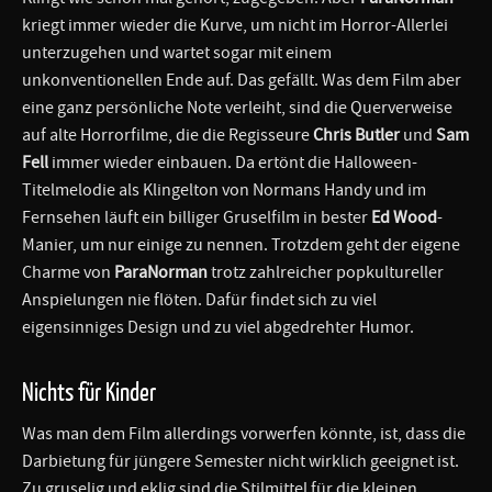
kriegt immer wieder die Kurve, um nicht im Horror-Allerlei
unterzugehen und wartet sogar mit einem
unkonventionellen Ende auf. Das gefällt. Was dem Film aber
eine ganz persönliche Note verleiht, sind die Querverweise
auf alte Horrorfilme, die die Regisseure
Chris Butler
und
Sam
Fell
immer wieder einbauen. Da ertönt die Halloween-
Titelmelodie als Klingelton von Normans Handy und im
Fernsehen läuft ein billiger Gruselfilm in bester
Ed Wood
-
Manier, um nur einige zu nennen. Trotzdem geht der eigene
Charme von
ParaNorman
trotz zahlreicher popkultureller
Anspielungen nie flöten. Dafür findet sich zu viel
eigensinniges Design und zu viel abgedrehter Humor.
Nichts für Kinder
Was man dem Film allerdings vorwerfen könnte, ist, dass die
Darbietung für jüngere Semester nicht wirklich geeignet ist.
Zu gruselig und eklig sind die Stilmittel für die kleinen