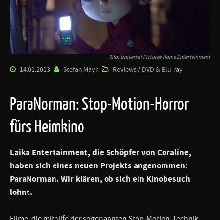
Bild: Universal Pictures Home Entertainment
14.01.2013
Stefan Mayr
Reviews / DVD & Blu-ray
ParaNorman: Stop-Motion-Horror
fürs Heimkino
Laika Entertainment
, die Schöpfer von
Coraline
,
haben sich eines neuen Projekts angenommen:
ParaNorman
. Wir klären, ob sich ein Kinobesuch
lohnt.
Filme, die mithilfe der sogenannten Stop-Motion-Technik