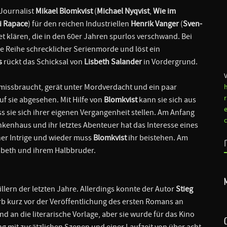
 Journalist
Mikael Blomkvist
(
Michael Nyqvist
,
Wie im
 Rapace
) für den reichen Industriellen
Henrik Vanger
(
Sven-
iet klären, die in den 60er Jahren spurlos verschwand. Bei
ne Reihe schrecklicher Serienmorde und löst ein
s
rückt das Schicksal von
Lisbeth Salander
in Vordergrund.
 missbraucht, gerät unter Mordverdacht und ein paar
 sie abgesehen. Mit Hilfe von
Blomkvist
kann sie sich aus
s sie sich ihrer eigenen Vergangenheit stellen. Am Anfang
nkenhaus und ihr letztes Abenteuer hat das Interesse eines
er Intrige und wieder muss
Blomkvist
ihr beistehen. Am
sbeth und ihrem Halbbruder.
llern der letzten Jahre. Allerdings konnte der Autor
Stieg
rb kurz vor der Veröffentlichung des ersten Romans an
nd an die literarische Vorlage, aber sie wurde für das Kino
ung mit zusätzlichen Szenen und einer Laufzeit von über acht