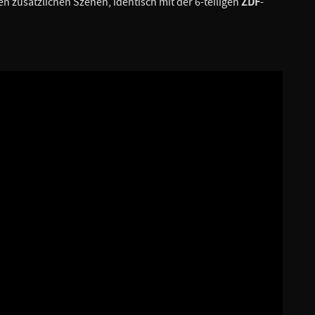
en zusätzlichen Szenen, identisch mit der 6-teiligen
ZDF
-