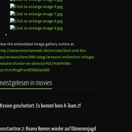
View the embedded image gallery online at:
http://www.entertainweb.de/movies/dvd-und-blu-
ray/reviews/item/490-stieg-larssons-millenium-trilogie-
eiskalte-thriller-im-director%E2%80%99s-
cut.html#sigProIdf359da3365
meistgelesen in movies
Mission gescheitert: Es kommt kein A-Team 2!
Constantine 2: Keanu Reeves wieder auf Dämonenjagd