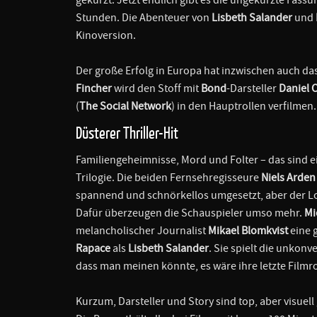
Stunden. Die Abenteuer von
Lisbeth Salander
und
Kinoversion.
Der große Erfolg in Europa hat inzwischen auch da
Fincher
wird den Stoff mit
Bond
-Darsteller
Daniel C
(
The Social Network
) in den Hauptrollen verfilmen.
Düsterer Thriller-Hit
Familiengeheimnisse, Mord und Folter – das sind e
Trilogie. Die beiden Fernsehregisseure
Niels Arden
spannend und schnörkellos umgesetzt, aber der Lo
Dafür überzeugen die Schauspieler umso mehr.
Mi
melancholischer Journalist
Mikael Blomkvist
eine g
Rapace
als
Lisbeth Salander
. Sie spielt die unkonv
dass man meinen könnte, es wäre ihre letzte Filmro
Kurzum, Darsteller und Story sind top, aber visuell