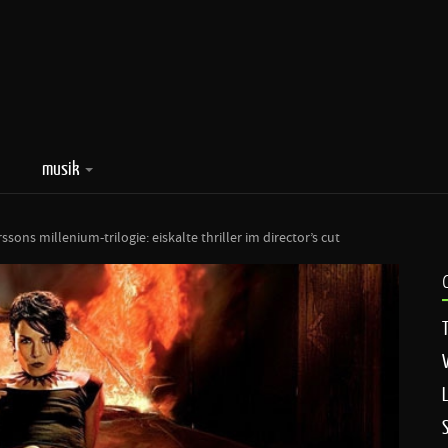
musik
rssons millenium-trilogie: eiskalte thriller im director’s cut
T
V