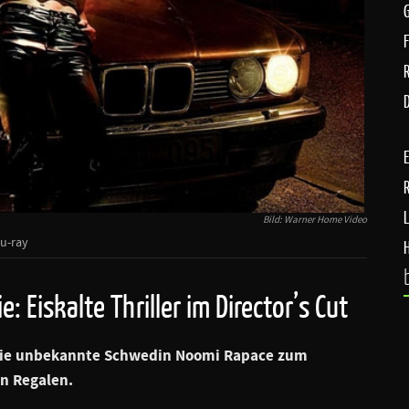
D
Bild: Warner Home Video
lu-ray
: Eiskalte Thriller im Director’s Cut
 die unbekannte Schwedin Noomi Rapace zum
en Regalen.