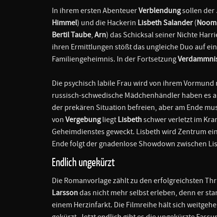
In ihrem ersten Abenteuer
Verblendung
sollen der
Himmel
) und die Hackerin
Lisbeth Salander
(
Noomi
Bertil Taube
,
Arn
) das Schicksal seiner Nichte Harr
ihren Ermittlungen stößt das ungleiche Duo auf ei
Familiengeheimnis. In der Fortsetzung
Verdammni
Die psychisch labile Frau wird von ihrem Vormund
russisch-schwedische Mädchenhändler haben es auf
der prekären Situation befreien, aber am Ende mus
von
Vergebung
liegt
Lisbeth
schwer verletzt im Kra
Geheimdienstes geweckt. Lisbeth wird Zentrum ein
Ende folgt der gnadenlose Showdown zwischen Li
Endlich ungekürzt
Die Romanvorlage zählt zu den erfolgreichsten Thri
Larsson
das nicht mehr selbst erleben, denn er sta
einem Herzinfarkt. Die Filmreihe hält sich weitgehe
gekürzt. Jetzt endlich gibt es die ungekürzte Fass