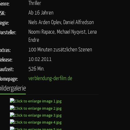
Thriller
Genre:
Ab 16 Jahren
FSK:
Niels Arden Oplev, Daniel Alfredson
Regie:
Noomi Rapace, Michael Nyqvist, Lena
arsteller:
Endre
100 Minuten zusätzlichen Szenen
Extras:
10.02.2011
Release:
526 Min.
Laufzeit:
verblendung-derfilm.de
Homepage:
bildergalerie