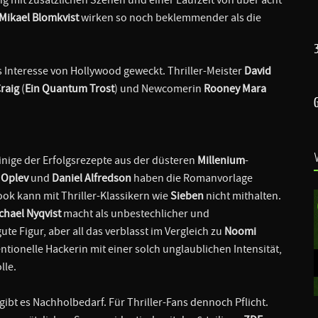
Mikael Blomkvist
wirken so noch beklemmender als die
s Interesse von Hollywood geweckt. Thriller-Meister
David
raig
(
Ein Quantum Trost
) und Newcomerin
Rooney Mara
inige der Erfolgsrezepte aus der düsteren
Millenium
-
 Oplev
und
Daniel Alfredson
haben die Romanvorlage
ok kann mit Thriller-Klassikern wie
Sieben
nicht mithalten.
chael Nyqvist
macht als unbestechlicher und
ute Figur, aber all das verblasst im Vergleich zu
Noomi
entionelle Hackerin mit einer solch unglaublichen Intensität,
lle.
 gibt es Nachholbedarf. Für Thriller-Fans dennoch Pflicht.