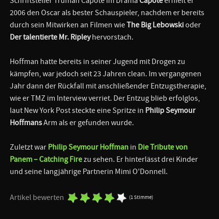
Schriftsteller Truman Capote im Drama
Capote
erhielt er
2006 den Oscar als bester Schauspieler, nachdem er bereits
durch sein Mitwirken an Filmen wie
The Big Lebowski
oder
Der talentierte Mr. Ripley
hervorstach.
Hoffman hatte bereits in seiner Jugend mit Drogen zu
kämpfen, war jedoch seit 23 Jahren clean. Im vergangenen
Jahr dann der Rückfall mit anschließender Entzugstherapie,
wie er TMZ im Interview verriet. Der Entzug blieb erfolglos,
laut New York Post steckte eine Spritze in
Philip Seymour
Hoffmans
Arm als er gefunden wurde.
Zuletzt war
Philip Seymour Hoffman
in
Die Tribute von
Panem – Catching Fire
zu sehen. Er hinterlässt drei Kinder
und seine langjährige Partnerin Mimi O'Donnell.
Artikel bewerten
(1 Stimme)