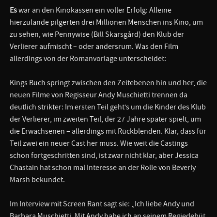
Es
war an den Kinokassen ein voller Erfolg: Alleine
hierzulande pilgerten drei Millionen Menschen ins Kino, um
zu sehen, wie Pennywise (Bill Skarsgård) den Klub der
Verlierer aufmischt – oder andersrum. Was den Film
allerdings von der Romanvorlage unterscheidet:
Kings Buch springt zwischen den Zeitebenen hin und her, die
neuen Filme von Regisseur Andy Muschietti trennen da
deutlich strikter: Im ersten Teil geht’s um die Kinder des Klub
der Verlierer, im zweiten Teil, der 27 Jahre später spielt, um
die Erwachsenen – allerdings mit Rückblenden. Klar, dass für
Teil zwei ein neuer Cast her muss. Wie weit die Castings
schon fortgeschritten sind, ist zwar nicht klar, aber Jessica
Chastain hat schon mal Interesse an der Rolle von Beverly
Marsh bekundet.
Im Interview mit Screen Rant sagt sie: „Ich liebe Andy und
Barbara Muschietti. Mit Andy habe ich an seinem Regiedebüt