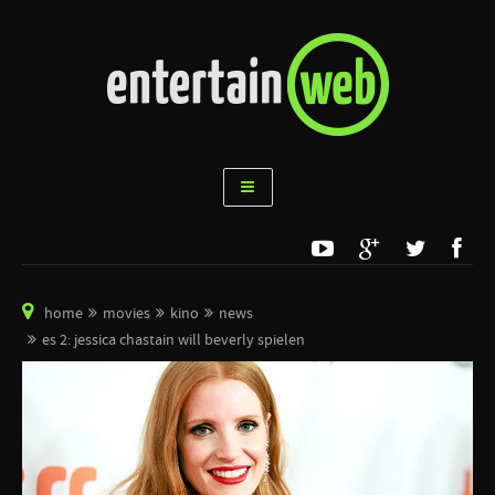
home
movies
kino
news
es 2: jessica chastain will beverly spielen