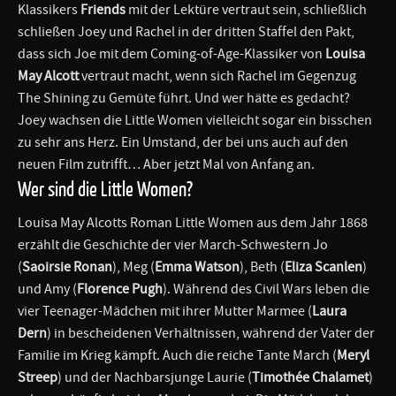
Klassikers
Friends
mit der Lektüre vertraut sein, schließlich
schließen Joey und Rachel in der dritten Staffel den Pakt,
dass sich Joe mit dem Coming-of-Age-Klassiker von
Louisa
May Alcott
vertraut macht, wenn sich Rachel im Gegenzug
The Shining zu Gemüte führt. Und wer hätte es gedacht?
Joey wachsen die Little Women vielleicht sogar ein bisschen
zu sehr ans Herz. Ein Umstand, der bei uns auch auf den
neuen Film zutrifft… Aber jetzt Mal von Anfang an.
Wer sind die Little Women?
Louisa May Alcotts Roman Little Women aus dem Jahr 1868
erzählt die Geschichte der vier March-Schwestern Jo
(
Saoirsie Ronan
), Meg (
Emma Watson
), Beth (
Eliza Scanlen
)
und Amy (
Florence Pugh
). Während des Civil Wars leben die
vier Teenager-Mädchen mit ihrer Mutter Marmee (
Laura
Dern
) in bescheidenen Verhältnissen, während der Vater der
Familie im Krieg kämpft. Auch die reiche Tante March (
Meryl
Streep
) und der Nachbarsjunge Laurie (
Timothée Chalamet
)