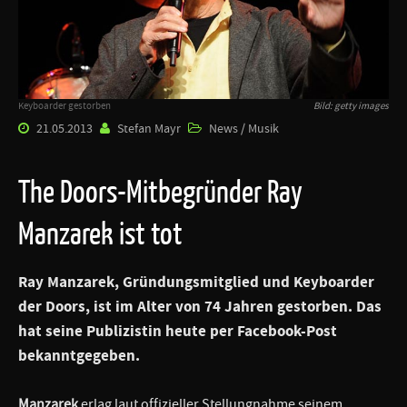
Keyboarder gestorben
Bild: getty images
21.05.2013
Stefan Mayr
News / Musik
The Doors-Mitbegründer Ray
Manzarek ist tot
Ray Manzarek
, Gründungsmitglied und Keyboarder
der
Doors
, ist im Alter von 74 Jahren gestorben. Das
hat seine Publizistin heute per Facebook-Post
bekanntgegeben.
Manzarek
erlag laut offizieller Stellungnahme seinem