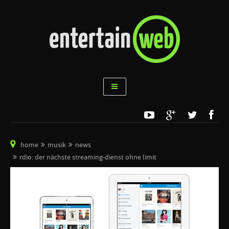
home
musik
news
rdio: der nächste streaming-dienst ohne limit