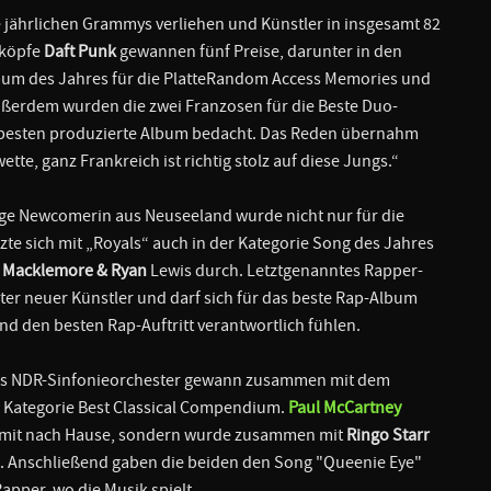
e jährlichen Grammys verliehen und Künstler in insgesamt 82
rköpfe
Daft Punk
gewannen fünf Preise, darunter in den
lbum des Jahres für die PlatteRandom Access Memories und
ußerdem wurden die zwei Franzosen für die Beste Duo-
besten produzierte Album bedacht. Das Reden übernahm
tte, ganz Frankreich ist richtig stolz auf diese Jungs.“
rige Newcomerin aus Neuseeland wurde nicht nur für die
e sich mit „Royals“ auch in der Kategorie Song des Jahres
e
Macklemore & Ryan
Lewis durch. Letztgenanntes Rapper-
ter neuer Künstler und darf sich für das beste Rap-Album
nd den besten Rap-Auftritt verantwortlich fühlen.
as NDR-Sinfonieorchester gewann zusammen mit dem
r Kategorie Best Classical Compendium.
Paul McCartney
ngmit nach Hause, sondern wurde zusammen mit
Ringo Starr
. Anschließend gaben die beiden den Song "Queenie Eye"
per, wo die Musik spielt.