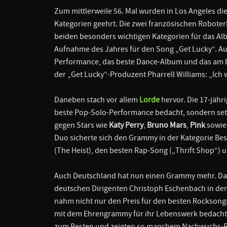
Zum mittlerweile 56. Mal wurden in Los Angeles di
Kategorien geehrt. Die zwei französischen Robote
beiden besonders wichtigen Kategorien für das A
Aufnahme des Jahres für den Song „Get Lucky“. A
Performance, das beste Dance-Album und das am 
der „Get Lucky“-Produzent Pharrell Williams: „Ich we
Daneben stach vor allem
Lorde
hervor. Die 17-jäh
beste Pop-Solo-Performance bedacht, sondern setzt
gegen Stars wie
Katy Perry
,
Bruno Mars
,
Pink
sowi
Duo sicherte sich den Grammy in der Kategorie Bes
(The Heist), den besten Rap-Song („Thrift Shop“) u
Auch Deutschland hat nun einen Grammy mehr. D
deutschen Dirigenten Christoph Eschenbach in de
nahm nicht nur den Preis für den besten Rockso
mit dem Ehrengrammy für ihr Lebenswerk bedacht
zum Besten und zeigten so manchem Nachwuchs-Rap