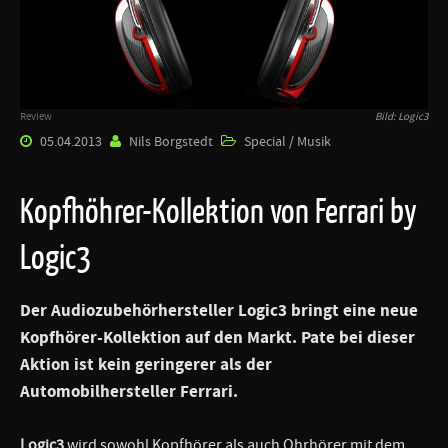
Review
Bild: Logic3
05.04.2013
Nils Borgstedt
Special / Musik
Kopfhöhrer-Kollektion von Ferrari by
Logic3
Der Audiozubehörhersteller
Logic3
bringt eine neue
Kopfhörer-Kollektion auf den Markt. Pate bei dieser
Aktion ist kein geringerer als der
Automobilhersteller
Ferrari
.
Logic3
wird sowohl Kopfhörer als auch Ohrhörer mit dem