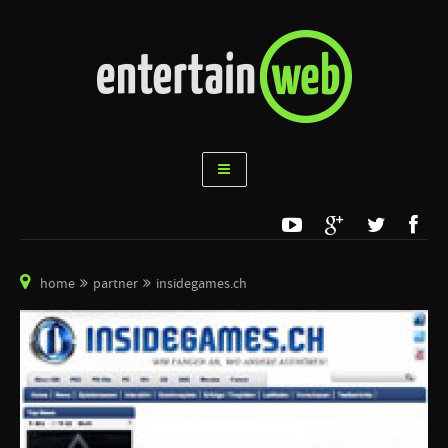
home
partner
insidegames.ch