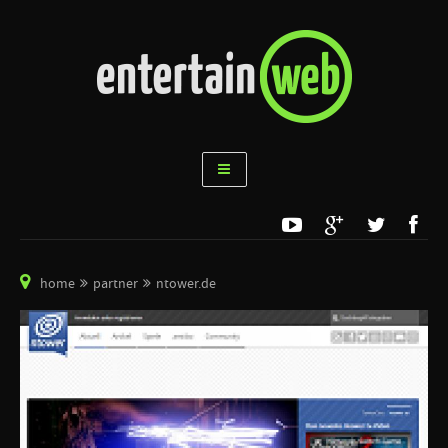
home
partner
ntower.de