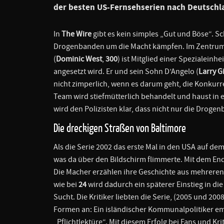
der besten US-Fernsehserien nach Deutschl
In
The Wire
gibt es kein simples „Gut und Böse“. Sc
Drogenbanden um die Macht kämpfen. Im Zentrum de
(
Dominic West
,
300
) ist Mitglied einer Spezialeinhe
angesetzt wird. Er und sein Sohn D’Angelo (
Larry Gi
nicht zimperlich, wenn es darum geht, die Konkur
Team wird stiefmütterlich behandelt und haust in 
wird den Polizisten klar, dass nicht nur die Drogen
Die dreckigen Straßen von Baltimore
Als die Serie 2002 das erste Mal in den USA auf d
was da über den Bildschirm flimmerte. Mit dem Ende 
Die Macher erzählen ihre Geschichte aus mehreren P
wie bei
24
wird dadurch ein späterer Einstieg in die
Sucht. Die Kritiker liebten die Serie, (2005 und 2
Formen an: Ein isländischer Kommunalpolitiker emp
„Pflichtlektüre“. Mit diesem Erfolg bei Fans und K