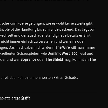
tische Krimi-Serie gelungen, wie es wohl keine Zweite gibt.
ln, bleibt die Handlung bis zum Ende packend. Das liegt vor
 wechselt und der Zuschauer ständig neue Details erfährt.
icht immer einfach zu verstehen und wer eine oder
ngen. Das macht aber nichts, denn
The Wire
will man immer
exzellenten Schauspielern wie
Dominic West
(
300
). Gut und
nder und wer
Sopranos
oder
The Shield
mag, kommt an
The
Staffel, aber keine nennenswerten Extras. Schade.
plette erste Staffel