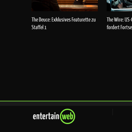
The Wire: US-
The Deuce: Exklusives Featurette zu
fordert Forts
Staffel 1