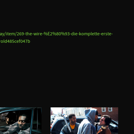
ray/item/269-the-wire-%E2%80%93-die-komplette-erste-
ProId485cef047b