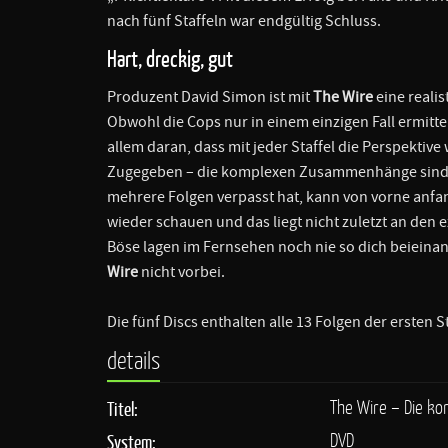
nach fünf Staffeln war endgültig Schluss.
Hart, dreckig, gut
Produzent David Simon ist mit
The Wire
eine realis
Obwohl die Cops nur in einem einzigen Fall ermitte
allem daran, dass mit jeder Staffel die Perspektive
Zugegeben – die komplexen Zusammenhänge sind n
mehrere Folgen verpasst hat, kann von vorne anfa
wieder schauen und das liegt nicht zuletzt an den 
Böse lagen im Fernsehen noch nie so dich beieina
Wire
nicht vorbei.
Die fünf Discs enthalten alle 13 Folgen der ersten 
details
The Wire – Die kom
Titel:
DVD
System: