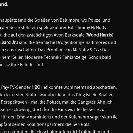
and.
hauplatz sind die Straßen von Baltimore, wo Polizei und
r Serie steht ein spektakulärer Fall: Jimmy NcNulty
it, die auf den zwielichtigen Avon Barksdale (
Wood Harris
)
lliard Jr.
) sind die heimliche Drogenkönige Baltimores und
renz auszuschalten. Das Problem von McNulty & Co.: Das
einem Keller. Moderne Technik? Fehlanzeige. Schon bald
bosse ihre Feinde sind.
em Pay-TV-Sender
HBO
lief konnte wohl niemand abschätzen,
der ersten Staffel war aber klar: das Ding ist ein Knaller.
erspektiven – mal die Polizei, mal die Gangster. Ähnlich
 Serie schwierig, doch für die Fans wurde die Serie zur
008 für den Emmy nominiert) und der Kult nahm sogar skurrile
fahl seinen Koalitionspartnern die Serie als
ritikern konnten die Einschaltquoten nicht mithalten und