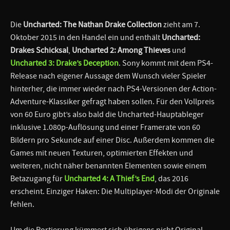
Die
Uncharted: The Nathan Drake Collection
zieht am 7.
Oktober 2015 in den Handel ein und enthält
Uncharted:
Drakes Schicksal
,
Uncharted 2: Among Thieves
und
Uncharted 3: Drake’s Deception
. Sony kommt mit dem PS4-
Release nach eigener Aussage dem Wunsch vieler Spieler
hinterher, die immer wieder nach PS4-Versionen der Action-
Adventure-Klassiker gefragt haben sollen. Für den Vollpreis
von 60 Euro gibt’s also bald die Uncharted-Hauptableger
inklusive 1.080p-Auflösung und einer Framerate von 60
Bildern pro Sekunde auf einer Disc. Außerdem kommen die
Games mit neuen Texturen, optimierten Effekten und
weiteren, nicht näher benannten Elementen sowie einem
Betazugang für
Uncharted 4: A Thief’s End
, das 2016
erscheint. Einziger Haken: Die Multiplayer-Modi der Originale
fehlen.
Um die Portierung kümmert sich übrigens nicht Original-