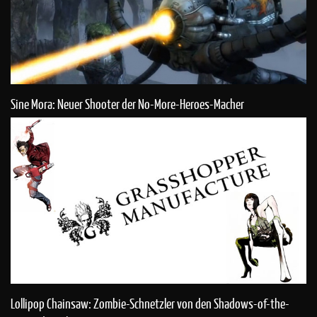
Sine Mora: Neuer Shooter der No-More-Heroes-Macher
Lollipop Chainsaw: Zombie-Schnetzler von den Shadows-of-the-