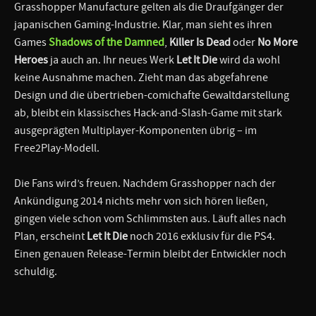
Grasshopper Manufacture gelten als die Draufgänger der
japanischen Gaming-Industrie. Klar, man sieht es ihren
Games
Shadows of the Damned
,
Killer Is Dead
oder
No More
Heroes
ja auch an. Ihr neues Werk
Let It Die
wird da wohl
keine Ausnahme machen. Zieht man das abgefahrene
Design und die übertrieben-comichafte Gewaltdarstellung
ab, bleibt ein klassisches Hack-and-Slash-Game mit stark
ausgeprägten Multiplayer-Komponenten übrig – im
Free2Play-Modell.
Die Fans wird’s freuen. Nachdem Grasshopper nach der
Ankündigung 2014 nichts mehr von sich hören ließen,
gingen viele schon vom Schlimmsten aus. Läuft alles nach
Plan, erscheint
Let It Die
noch 2016 exklusiv für die PS4.
Einen genauen Release-Termin bleibt der Entwickler noch
schuldig.