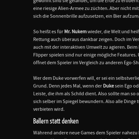
gewohnt sind sie gelandet, um die Erde zu erobern
eine riesige Alien-Armee zu züchten. Aber nicht m
sich die Sonnenbrille aufzusetzen, ein Bier aufz
So heißt es für
Mr. Nukem
wieder, die Welt und heiß
Rettung auch überaus dankbar zeigen. Doch im Ver
auch mit der interaktiven Umwelt zu agieren. Bei
Flipper spielen sind nur einige mögliche Features.
öffnet dem Spieler im Vergleich zu anderen Ego-S
Wer dem Duke vorwerfen will, er sei ein selbstverl
Grund. Denn jedes Mal, wenn der
Duke
sein Ego od
Leiste, die ihm als Schild dient. Also sollte man s
sich selber im Spiegel bewundern. Also alle Dinge
verbieten wird.
Ballern statt denken
Während andere neue Games dem Spieler nahezu ko