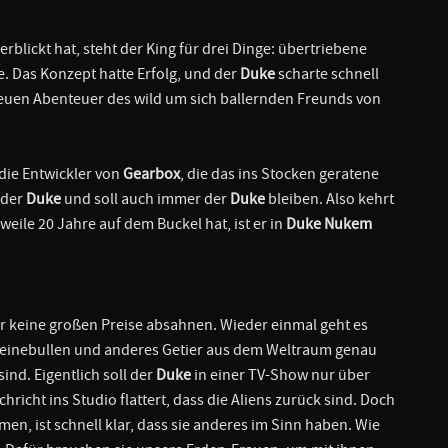
rblickt hat, steht der King für drei Dinge: übertriebene
. Das Konzept hatte Erfolg, und der
Duke
scharte schnell
 neuen Abenteuer des wild um sich ballernden Freunds von
die Entwickler von
Gearbox
, die das ins Stocken geratene
h der
Duke
und soll auch immer der
Duke
bleiben. Also kehrt
rweile 20 Jahre auf dem Buckel hat, ist er in
Duke Nukem
r keine großen Preise absahnen. Wieder einmal geht es
weinebullen und anderes Getier aus dem Weltraum genau
nd. Eigentlich soll der
Duke
in einer TV-Show nur über
richt ins Studio flattert, dass die Aliens zurück sind. Doch
en, ist schnell klar, dass sie anderes im Sinn haben. Wie