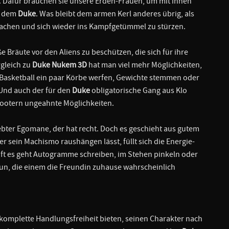
. Dafür brauchen sie unsere Erden-Frauen, um mit ihnen
it dem
Duke
. Was bleibt dem armen Kerl anderes übrig, als
umachen und sich wieder ins Kampfgetümmel zu stürzen.
e Bräute vor den Aliens zu beschützen, die sich für ihre
gleich zu
Duke Nukem 3D
hat man viel mehr Möglichkeiten,
m Basketball ein paar Körbe werfen, Gewichte stemmen oder
 Und auch der für den
Duke
obligatorische Gang aus Klo
hootern ungeahnte Möglichkeiten.
iebter Egomane, der hat recht. Doch es geschieht aus gutem
er sein Machismo raushängen lässt, füllt sich die Energie-
o oft es geht Autogramme schreiben, im Stehen pinkeln oder
 tun, die einem die Freundin zuhause wahrscheinlich
mplette Handlungsfreiheit bieten, seinen Charakter nach