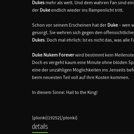
Dukes
mehr als wett. Und dem wahren Fan sind ein 
der
Duke
endlich wieder ins Rampenlicht tritt.
Schon vor seinem Erscheinen hat der
Duke
– wen w
gesorgt. Sie wehren sich gegen den offensichtlic
Dukes
. Doch mal ehrlich: Ist es nicht das, was alle
Duke Nukem Forever
wird bestimmt kein Meilenste
Doch es vergeht kaum eine Minute ohne blöden Spr
eine der unzähligen Möglichkeiten ins Jenseits be
beim neuesten Teil voll auf ihre Kosten kommen.
In diesem Sinne: Hail to the King!
{plonki}19252{/plonki}
details