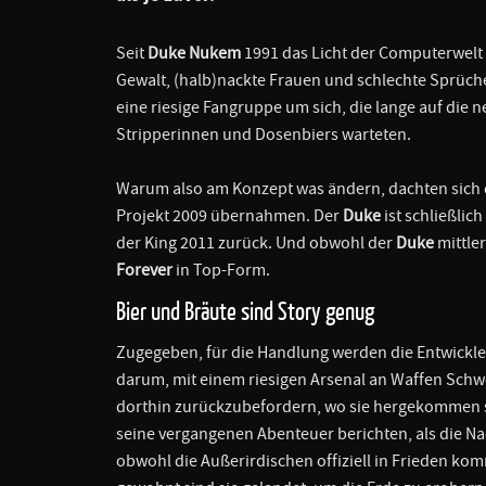
Seit
Duke Nukem
1991 das Licht der Computerwelt e
Gewalt, (halb)nackte Frauen und schlechte Sprüche
eine riesige Fangruppe um sich, die lange auf die
Stripperinnen und Dosenbiers warteten.
Warum also am Konzept was ändern, dachten sich 
Projekt 2009 übernahmen. Der
Duke
ist schließlic
der King 2011 zurück. Und obwohl der
Duke
mittle
Forever
in Top-Form.
Bier und Bräute sind Story genug
Zugegeben, für die Handlung werden die Entwickle
darum, mit einem riesigen Arsenal an Waffen Sch
dorthin zurückzubefordern, wo sie hergekommen si
seine vergangenen Abenteuer berichten, als die Nach
obwohl die Außerirdischen offiziell in Frieden komm