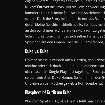
eigenen Vorstellungen zu entwickeln und die Gesch
Nukem Forever
die Story und die Levelentwicklung 
kümmern und hat keine Zeit, sich mit so Nebensäch
setzen. Doch die Story besteht nicht nur aus Baller
durch kleine Geschicklichkeitsspiele. So muss man
an den sonst unerreichbaren Reaktorraum zu gelan
Schrumpfkanone und muss sich selber hinter das S
Sprüchen auf den Lippen über die Füße zu fahren,
Duke vs. Duke
Ob man sich nun mit den Alien-Horden, den Schw
möchte oder sich doch lieber mit den zahlreich vo
überlassen. Im Single-Player ist tagelanger Spiels
selbstironischen Duke-Humor. So kann man den Ge
Und eine an den Rücken geklebte Rohrbombe hat no
Blasphemie! Kritik am Duke
Was dem Spiel an High-End Grafik fehlt, machen d