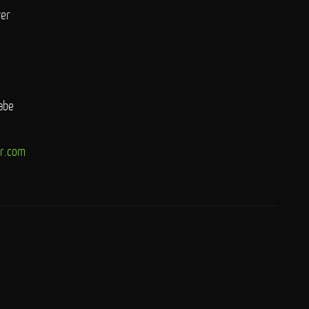
ver
abe
r.com