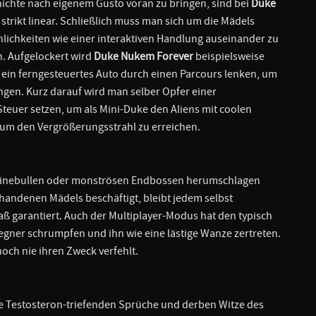
ichte nach eigenem Gusto voran zu bringen, sind bei
Duke
strikt linear. Schließlich muss man sich um die Mädels
lichkeiten wie einer interaktiven Handlung auseinander zu
n. Aufgelockert wird
Duke Nukem Forever
beispielsweise
 ein ferngesteuertes Auto durch einen Parcours lenken, um
gen. Kurz darauf wird man selber Opfer einer
teuer setzen, um als Mini-Duke den Aliens mit coolen
 um den Vergrößerungsstrahl zu erreichen.
einebullen oder monströsen Endbossen herumschlagen
rhandenen Mädels beschäftigt, bleibt jedem selbst
paß garantiert. Auch der Multiplayer-Modus hat den typisch
gner schrumpfen und ihn wie eine lästige Wanze zertreten.
ch nie ihren Zweck verfehlt.
ie Testosteron-triefenden Sprüche und derben Witze des