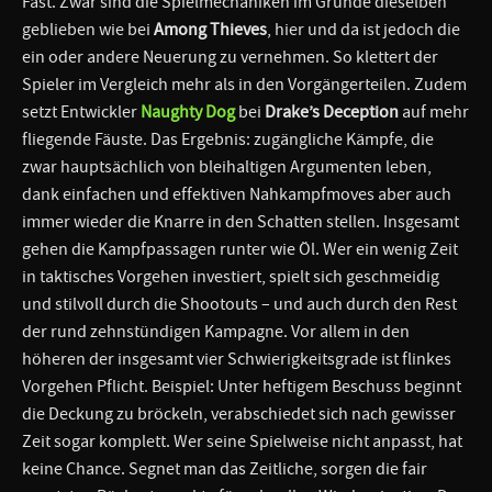
Fast. Zwar sind die Spielmechaniken im Grunde dieselben
geblieben wie bei
Among
Thieves
, hier und da ist jedoch die
ein oder andere Neuerung zu vernehmen. So klettert der
Spieler im Vergleich mehr als in den Vorgängerteilen. Zudem
setzt Entwickler
Naughty Dog
bei
Drake’s Deception
auf mehr
fliegende Fäuste. Das Ergebnis: zugängliche Kämpfe, die
zwar hauptsächlich von bleihaltigen Argumenten leben,
dank einfachen und effektiven Nahkampfmoves aber auch
immer wieder die Knarre in den Schatten stellen. Insgesamt
gehen die Kampfpassagen runter wie Öl. Wer ein wenig Zeit
in taktisches Vorgehen investiert, spielt sich geschmeidig
und stilvoll durch die Shootouts – und auch durch den Rest
der rund zehnstündigen Kampagne. Vor allem in den
höheren der insgesamt vier Schwierigkeitsgrade ist flinkes
Vorgehen Pflicht. Beispiel: Unter heftigem Beschuss beginnt
die Deckung zu bröckeln, verabschiedet sich nach gewisser
Zeit sogar komplett. Wer seine Spielweise nicht anpasst, hat
keine Chance. Segnet man das Zeitliche, sorgen die fair