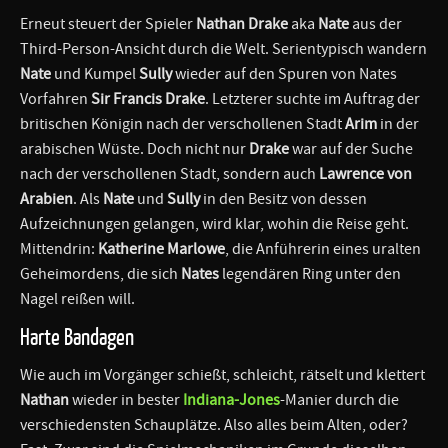
Erneut steuert der Spieler
Nathan Drake
aka
Nate
aus der
Third-Person-Ansicht durch die Welt. Serientypisch wandern
Nate
und Kumpel
Sully
wieder auf den Spuren von Nates
Vorfahren
Sir Francis Drake
. Letzterer suchte im Auftrag der
britischen Königin nach der verschollenen Stadt
Arim
in der
arabischen Wüste. Doch nicht nur
Drake
war auf der Suche
nach der verschollenen Stadt, sondern auch
Lawrence von
Arabien
. Als
Nate
und
Sully
in den Besitz von dessen
Aufzeichnungen gelangen, wird klar, wohin die Reise geht.
Mittendrin:
Katherine Marlowe
, die Anführerin eines uralten
Geheimordens, die sich
Nates
legendären Ring unter den
Nagel reißen will.
Harte Bandagen
Wie auch im Vorgänger schießt, schleicht, rätselt und klettert
Nathan
wieder in bester
Indiana-Jones
-Manier durch die
verschiedensten Schauplätze. Also alles beim Alten, oder?