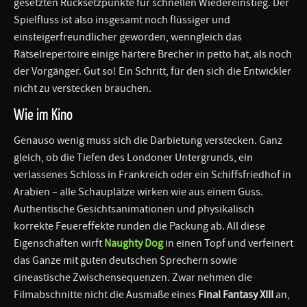
gesetzten Rücksetzpunkte für schnellen Wiedereinstieg. Der
Spielfluss ist also insgesamt noch flüssiger und
einsteigerfreundlicher geworden, wenngleich das
Rätselrepertoire einige härtere Brecher in petto hat, als noch
der Vorgänger. Gut so! Ein Schritt, für den sich die Entwickler
nicht zu verstecken brauchen.
Wie im Kino
Genauso wenig muss sich die Darbietung verstecken. Ganz
gleich, ob die Tiefen des Londoner Untergrunds, ein
verlassenes Schloss in Frankreich oder ein Schiffsfriedhof in
Arabien – alle Schauplätze wirken wie aus einem Guss.
Authentische Gesichtsanimationen und physikalisch
korrekte Feuereffekte runden die Packung ab. All diese
Eigenschaften wirft
Naughty Dog
in einen Topf und verfeinert
das Ganze mit guten deutschen Sprechern sowie
cineastische Zwischensequenzen. Zwar nehmen die
Filmabschnitte nicht die Ausmaße eines
Final Fantasy XIII
an,