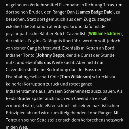
nagelneuen Verkehrsmittel Eisenbahn in Richtung Texas, um
dort seinen Bruder, den Ranger Dan (
James Badge Dale
), zu
besuchen. Statt dort gemütlich aus dem Zug zu steigen,
eskaliert die Situation allerdings. Grund dafür ist der
psychopathische Räuber Butch Cavendish (
William Fichtner
),
der mittels Zug ins Gefängnis überführt werden soll, jedoch
von seiner Gang befreit wird. Ebenfalls in Ketten an Bord:
Indianer Tonto (
Johnny Depp
), der die Gunst der Stunde
nutzt und ebenfalls das Weite sucht. Aber nicht nur
Cavendish stellt eine Bedrohung dar, der Boss der
Eisenbahngesellschaft Cole (
Tom Wilkinson
) schreckt vor
keinerlei Korruption zurück und rottet ganze
Indianerstämme aus, um sein Schienennetz auszubauen. Als
Reids Bruder später auch noch von Cavendish eiskalt
ermordet wird, schließt er schnell mit seinen pazifistischen
Prinzipien ab und wird zum titelgebenden Lone Ranger. Mit
Tonto an seiner Seite stellt er sich dem Verbrechensnetzwerk
in den Weg.