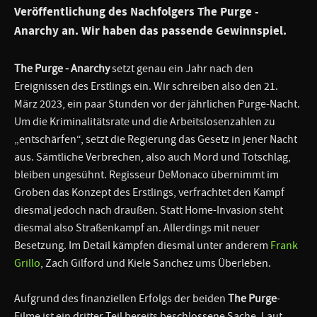
Veröffentlichung des Nachfolgers
The Purge -
Anarchy
an. Wir haben das passende Gewinnspiel.
The Purge - Anarchy
setzt genau ein Jahr nach den
Ereignissen des Erstlings ein. Wir schreiben also den 21.
März 2023, ein paar Stunden vor der jährlichen Purge-Nacht.
Um die Kriminalitätsrate und die Arbeitslosenzahlen zu
„entschärfen“, setzt die Regierung das Gesetz in jener Nacht
aus. Sämtliche Verbrechen, also auch Mord und Totschlag,
bleiben ungesühnt. Regisseur DeMonaco übernimmt im
Groben das Konzept des Erstlings, verfrachtet den Kampf
diesmal jedoch nach draußen. Statt Home-Invasion steht
diesmal also Straßenkampf an. Allerdings mit neuer
Besetzung. Im Detail kämpfen diesmal unter anderem
Frank
Grillo
, Zach Gilford und Kiele Sanchez ums Überleben.
Aufgrund des finanziellen Erfolgs der beiden
The Purge
-
Filme ist ein dritter Teil bereits beschlossene Sache. Laut