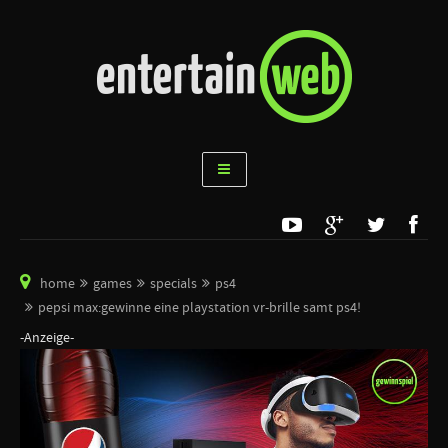
home
games
specials
ps4
pepsi max:gewinne eine playstation vr-brille samt ps4!
-Anzeige-