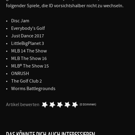
folgender Spiele, die ID vorsichtshalber nicht zu wechseln.
• Disc Jam
• Everybody's Golf
• Just Dance 2017
• LittleBigPlanet 3
• MLB 14 The Show
• MLB The Show 16
• MLB® The Show 15
• ONRUSH
• The Golf Club 2
• Worms Battlegrounds
Artikel bewerten
(0 Stimmen)
DAS KÖNNTE DICH AUCH INTERESSIEREN