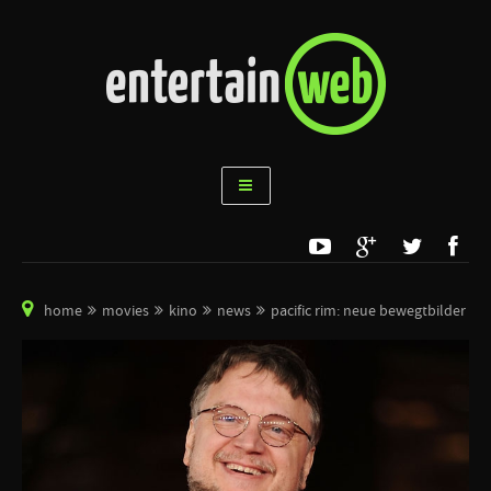
home
movies
kino
news
pacific rim: neue bewegtbilder