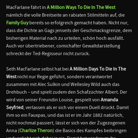
MacFarlane fährt in
A Million Ways To Die In The West
nämlich die volle Breitseite an rabiaten Stilmitteln auf, die
Family Guy
bereits so erfolgreich gemacht haben. Nicht nur,
dass die Dichte an Gags jenseits der Geschmacksgrenze, dem
bisherigen Material nach zu urteilen, schön hoch ausfällt.
Auch vor übertriebener, comichafter Gewaltdarstellung
schreckt der Ted-Regisseur nicht zurück.
Seth MacFarlane selbst hat bei
A Million Days To Die In The
West
nicht nur Regie geführt, sondern verantwortet
zusammen mit Alec Sulkin und Wellesley Wild auch das
Drehbuch – und spielt zudem den Schafzüchter Albert. Der
wird von seiner Freundin Louise, gespielt von
Amanda
Seyfried
, verlassen als er sich vor einem Duell drückt. Damit
ihm so ein Fauxpas, und das ist er im Jahr 1882 natürlich,
nicht nochmal passiert, lässt er sich von der Zugezogenen
Anna (
Charlize Theron
) die Basics des Kampfes beibringen