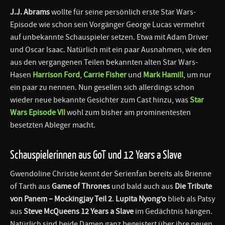
J.J. Abrams
wollte für seine persönlich erste Star Wars-
Episode wie schon sein Vorgänger George Lucas vermehrt
auf unbekannte Schauspieler setzen. Etwa mit Adam Driver
und Oscar Isaac. Natürlich mit ein paar Ausnahmen, wie den
aus den vergangenen Teilen bekannten alten Star Wars-
Hasen
Harrison Ford
,
Carrie Fisher
und
Mark Hamill
, um nur
ein paar zu nennen. Nun gesellen sich allerdings schon
wieder neue bekannte Gesichter zum Cast hinzu, was
Star
Wars Episode VII
wohl zum bisher am prominentesten
besetzten Ableger macht.
Schauspielerinnen aus GoT und 12 Years a Slave
Gwendoline Christie kennt der Serienfan bereits als Brienne
of Tarth aus
Game of Thrones
und bald auch aus
Die Tribute
von Panem – Mockingjay Teil 2
.
Lupita Nyong’o
blieb als Patsy
aus
Steve McQueens 12 Years a Slave
im Gedächtnis hängen.
Natürlich sind beide Damen ganz begeistert über ihre neuen