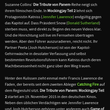
Suzanne Collins’
Die Tribute von Panem
-Reihe neigt sich
ihrem filmischen Ende. In
Mockingjay Teil 2
lehnt sich
Protagonistin Katniss (
Jennifer Lawrence
) endgültig gegen
das Kapitol auf. Dass Präsident Snow (
Donald Sutherland
)
sterben muss, wird direkt zu Beginn des neuen Videos klar.
Und die Hinrichtung soll live im Fernsehen übertragen
werden. Aber den Führer auszuradieren, reicht nicht. Ihr
Partner Peeta (Josh Hutcherson) ist von der Kapitol-
Gehirnwäsche in desolater Verfassung und selbst
bestimmten Revolutionsführern kann Katniss durch deren
Machtbesessenheit nicht ganz über den Weg trauen.
Hinter den Kulissen zieht einmal mehr Francis Lawrence die
Fäden, der bereits seit dem zweiten Ableger
Catching Fire
auf
dem Regiestuhl sitzt.
Die Tribute von Panem: Mockingjay Teil
2
startet am 19. November 2015 in den deutschen Kinos.
Neben den üblichen Verdächtigen wie Jennifer Lawrence
und Josh Hutcherson gehören unter anderem auch
Game of