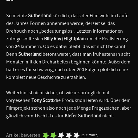
So meinte
Sutherland
kürzlich, dass der Film wohl im Laufe
des Jahres Formen annehmen werde, derzeit sei das
Drehbuch noch „bedeutungslos“. Letzten Informationen
zufolge sollte sich
Billy Ray
(
Flightplan
) um die Realisierung
von
24
kümmern. Ob es dabei bleibt, das ist nicht bekannt.
Denn
Sutherland
betont weiter, dass man frühestens in acht
Monaten mit den Dreharbeiten beginnen könnte. Außerdem
hält er es für schwierig, nach über 200 Folgen plötzlich eine
komplett neue Geschichte zu erzählen.
Weiterhin ist nicht sicher, ob wie ursprünglich mal
vorgesehen
Tony Scott
die Produktion leiten wird. Über dem
Filmprojekt stehen also noch jede Menge Fragezeichen, aber
gänzlich vom Tisch ist es für
Kiefer Sutherland
nicht.
Artikel bewerten
(2 Stimmen)