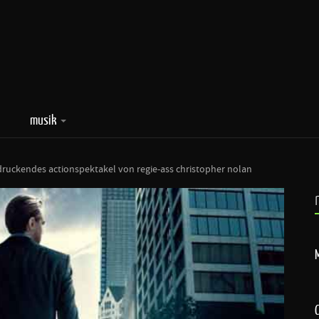
musik
druckendes actionspektakel von regie-ass christopher nolan