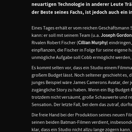
neuartigen Technologie in anderer Leute Träu
der Beste seines Fachs, ist jedoch auch ein 
Eines Tages erhält er vom reichen Geschäftsmann S
kann: er soll mit seinem Team (u.a.
Joseph Gordon-
Rivalen Robert Fischer (
Cillian Murphy
) eindringen
einpflanzen, die Fischer in Folge für seine eigene 
unmögliche Aufgabe soll Cobb ermöglicht werden, u
Es kommt selten vor, dass ein Studio einem Filmmach
großem Budget lässt. Noch seltener geschieht es, da
junges Beispiel wäre James Camerons Avatar, der jed
zugängliche Story zu haben. Wenn ein Big-Budget-F
trotzdem nicht versäumt, große Schauwerte und reiß
Sensation. Der letzte Fall, bei dem das zutraf, dürf
Die freie Hand bei der Produktion seines neuen Fi
seinen beiden Batman-Filmen verdient, insbesond
klar, dass ein Studio nicht allzu lange zögern kann