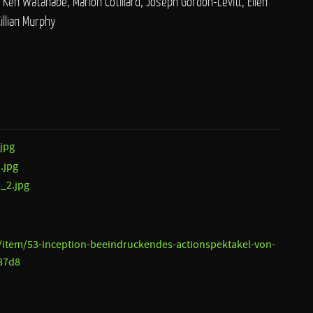
 Ken Watanabe, Marion Cotillard, Joseph Gordon-Levitt, Ellen
illian Murphy
/item/53-inception-beeindruckendes-actionspektakel-von-
87d8