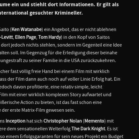
me ein und stiehlt dort Informationen. Er gilt als
international gesuchter Krimineller.
aito (
Ken Watanabe
) ein Angebot, das er nicht ablehnen
Levitt
,
Ellen Page
,
Tom Hardy
) in den Kopf von Saitos
, dort jedoch nichts stehlen, sondern im Gegenteil eine Idee
halten soll. Im Gegenzug für die Erledigung dieser beinahe
ngestraft zu seiner Familie in die USA zurückzukehren.
er fast völlig freie Hand bei einem Film mit wirklich
ss der Film dann auch noch auf voller Linie Erfolg hat. Ein
och davon profitierte, eine relativ simple, leicht
ilm mit einer wirklich komplexen Story aufwartet und
erische Action zu bieten, ist das fast schon eine
te der erste Matrix-Film gewesen sein.
lms
Inception
hat sich
Christopher Nolan
(
Memento
) mit
ere dem sensationellen Welterfolg
The Dark Knight
. Es ist
, so einem Erfolgsgaranten für sein neues Projekt ein Budget