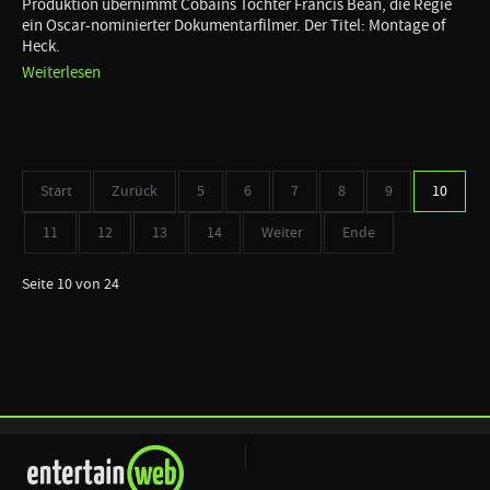
Produktion übernimmt Cobains Tochter Francis Bean, die Regie
ein Oscar-nominierter Dokumentarfilmer. Der Titel: Montage of
Heck.
Weiterlesen
Start
Zurück
5
6
7
8
9
10
11
12
13
14
Weiter
Ende
Seite 10 von 24