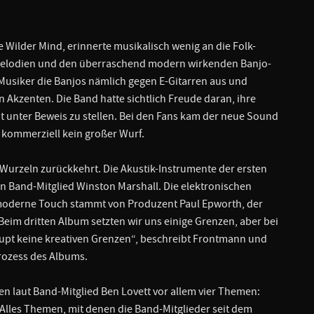
 Wilder Mind, erinnerte musikalisch wenig an die Folk-
Melodien und den überraschend modern wirkenden Banjo-
 Musiker die Banjos nämlich gegen E-Gitarren aus und
 Akzenten. Die Band hatte sichtlich Freude daran, ihre
it unter Beweis zu stellen. Bei den Fans kam der neue Sound
 kommerziell kein großer Wurf.
 Wurzeln zurückkehrt. Die Akustik-Instrumente der ersten
n Band-Mitglied Winston Marshall. Die elektronischen
 moderne Touch stammt von Produzent Paul Epworth, der
„Beim dritten Album setzten wir uns einige Grenzen, aber bei
aupt keine kreativen Grenzen“, beschreibt Frontmann und
ozess des Albums.
en laut Band-Mitglied Ben Lovett vor allem vier Themen:
Alles Themen, mit denen die Band-Mitglieder seit dem