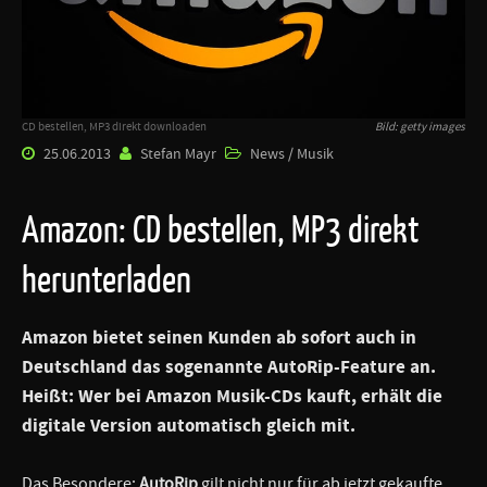
CD bestellen, MP3 direkt downloaden
Bild: getty images
25.06.2013
Stefan Mayr
News / Musik
Amazon: CD bestellen, MP3 direkt
herunterladen
Amazon
bietet seinen Kunden ab sofort auch in
Deutschland das sogenannte
AutoRip
-Feature an.
Heißt: Wer bei Amazon Musik-CDs kauft, erhält die
digitale Version automatisch gleich mit.
Das Besondere:
AutoRip
gilt nicht nur für ab jetzt gekaufte