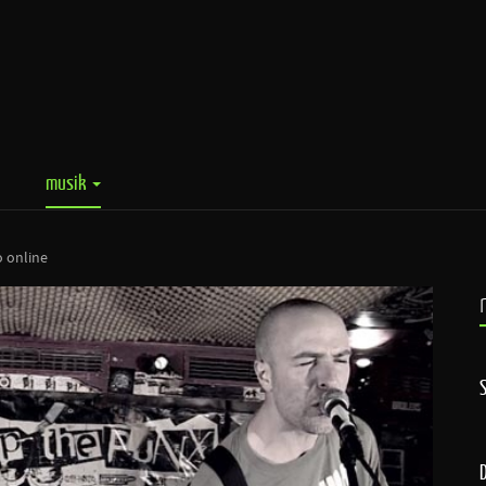
musik
o online