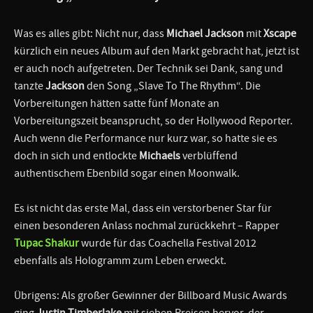
Was es alles gibt: Nicht nur, dass
Michael Jackson
mit
Xscape
kürzlich ein neues Album auf den Markt gebracht hat, jetzt ist
er auch noch aufgetreten. Der Technik sei Dank, sang und
tanzte
Jackson
den Song „Slave To The Rhythm“. Die
Vorbereitungen hätten satte fünf Monate an
Vorbereitungszeit beansprucht, so der Hollywood Reporter.
Auch wenn die Performance nur kurz war, so hatte sie es
doch in sich und entlockte
Michaels
verblüffend
authentischem Ebenbild sogar einen Moonwalk.
Es ist nicht das erste Mal, dass ein verstorbener Star für
einen besonderen Anlass nochmal zurückkehrt – Rapper
Tupac Shakur
wurde für das Coachella Festival 2012
ebenfalls als Hologramm zum Leben erweckt.
Übrigens: Als großer Gewinner der Billboard Music Awards
ging
Justin Timberlake
mit sieben Preisen hervor, der