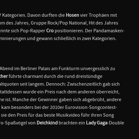
7 Kategorien. Davon durften die
Hosen
vier Trophäen mit
m des Jahres, Gruppe Rock/Pop National, Hit des Jahres
konnte sich Pop-Rapper
Cro
positionieren. Der Pandamasken-
minierungen und gewann schließlich in zwei Kategorien.
 Abend im Berliner Palais am Funkturm unvergesslich zu
cher
führte charmant durch die rund dreistündige
altquoten seit langem. Dennoch: Zwischenzeitlich gab sich
Stattdessen wurde ein Preis nach dem anderen überreicht,
che ist. Manche der Gewinner gaben sich abgebrüht, andere
on kam besonders bei der 2010er Eurovision-Songcontest-
sie den Preis für das beste Musikvideo führ ihren Song
tro-Spaßvögel von
Deichkind
brachten ein
Lady Gaga
-Double