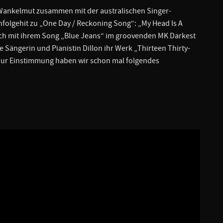
 Wankelmut zusammen mit der australischen Singer-
folgehit zu „One Day / Reckoning Song“: „My Head Is A
 sich mit ihrem Song „Blue Jeans“ im groovenden MK Darkest
e Sängerin und Pianistin Dillon ihr Werk „Thirteen Thirty-
 Zur Einstimmung haben wir schon mal folgendes