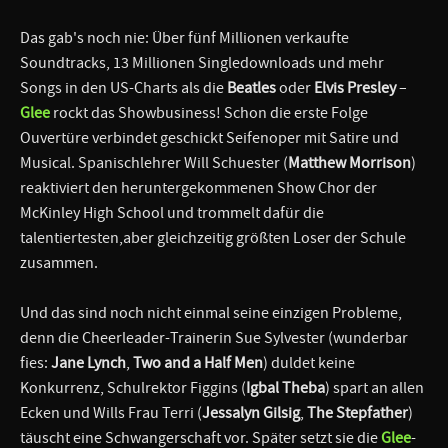
Das gab's noch nie: Über fünf Millionen verkaufte
Soundtracks, 13 Millionen Singledownloads und mehr
Songs in den US-Charts als die
Beatles
oder
Elvis Presley
–
Glee
rockt das Showbusiness! Schon die erste Folge
Ouvertüre verbindet geschickt Seifenoper mit Satire und
Musical. Spanischlehrer Will Schuester (
Matthew Morrison
)
reaktiviert den heruntergekommenen Show Chor der
McKinley High School und trommelt dafür die
talentiertesten,aber gleichzeitig größten Loser der Schule
zusammen.
Und das sind noch nicht einmal seine einzigen Probleme,
denn die Cheerleader-Trainerin Sue Sylvester (wunderbar
fies:
Jane Lynch
,
Two and a Half Men
) duldet keine
Konkurrenz, Schulrektor Figgins (
Igbal Theba
) spart an allen
Ecken und Wills Frau Terri (
Jessalyn Gilsig
,
The Stepfather
)
täuscht eine Schwangerschaft vor. Später setzt sie die
Glee
-