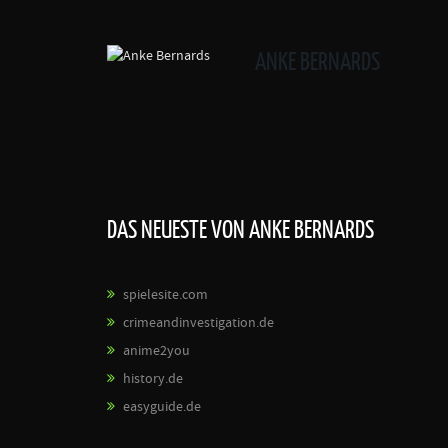
ANKE BERNARDS
DAS NEUESTE VON ANKE BERNARDS
spielesite.com
crimeandinvestigation.de
anime2you
history.de
easyguide.de