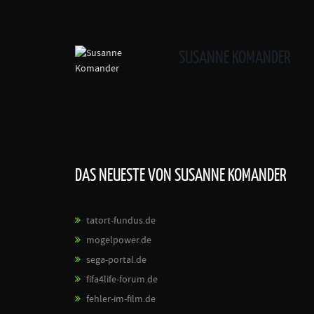
SUSANNE KOMANDER
DAS NEUESTE VON SUSANNE KOMANDER
tatort-fundus.de
mogelpower.de
sega-portal.de
fifa4life-forum.de
fehler-im-film.de