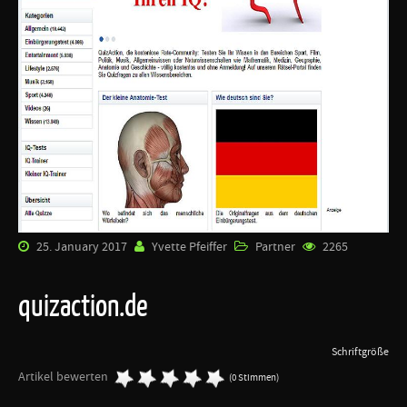
25. January 2017
Yvette Pfeiffer
Partner
2265
quizaction.de
Schriftgröße
Artikel bewerten
(0 Stimmen)