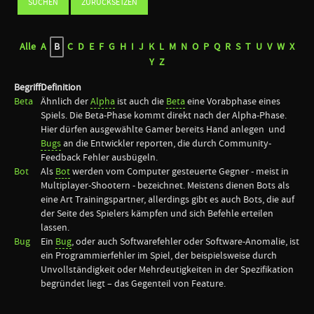
Alle
A
B
C
D
E
F
G
H
I
J
K
L
M
N
O
P
Q
R
S
T
U
V
W
X
Y
Z
Begriff
Definition
Beta
Ähnlich der
Alpha
ist auch die
Beta
eine Vorabphase eines
Spiels. Die Beta-Phase kommt direkt nach der Alpha-Phase.
Hier dürfen ausgewählte Gamer bereits Hand anlegen und
Bugs
an die Entwickler reporten, die durch Community-
Feedback Fehler ausbügeln.
Bot
Als
Bot
werden vom Computer gesteuerte Gegner - meist in
Multiplayer-Shootern - bezeichnet. Meistens dienen Bots als
eine Art Trainingspartner, allerdings gibt es auch Bots, die auf
der Seite des Spielers kämpfen und sich Befehle erteilen
lassen.
Bug
Ein
Bug
, oder auch Softwarefehler oder Software-Anomalie, ist
ein Programmierfehler im Spiel, der beispielsweise durch
Unvollständigkeit oder Mehrdeutigkeiten in der Spezifikation
begründet liegt – das Gegenteil von Feature.