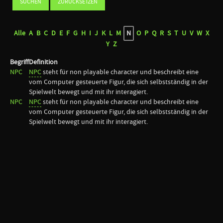
Alle
A
B
C
D
E
F
G
H
I
J
K
L
M
N
O
P
Q
R
S
T
U
V
W
X
Y
Z
Begriff
Definition
NPC
NPC
steht für non playable character und beschreibt eine
vom Computer gesteuerte Figur, die sich selbstständig in der
Spielwelt bewegt und mit ihr interagiert.
NPC
NPC
steht für non playable character und beschreibt eine
vom Computer gesteuerte Figur, die sich selbstständig in der
Spielwelt bewegt und mit ihr interagiert.