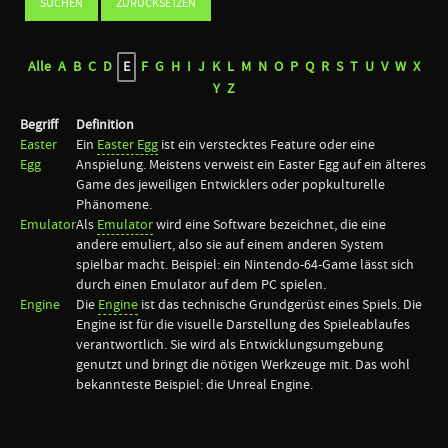
Alle
A
B
C
D
E
F
G
H
I
J
K
L
M
N
O
P
Q
R
S
T
U
V
W
X
Y
Z
Begriff
Definition
Easter
Ein
Easter Egg
ist ein verstecktes Feature oder eine
Egg
Anspielung. Meistens verweist ein Easter Egg auf ein älteres
Game des jeweiligen Entwicklers oder popkulturelle
Phänomene.
Emulator
Als
Emulator
wird eine Software bezeichnet, die eine
andere emuliert, also sie auf einem anderen System
spielbar macht. Beispiel: ein Nintendo-64-Game lässt sich
durch einen Emulator auf dem PC spielen.
Engine
Die
Engine
ist das technische Grundgerüst eines Spiels. Die
Engine ist für die visuelle Darstellung des Spieleablaufes
verantwortlich. Sie wird als Entwicklungsumgebung
genutzt und bringt die nötigen Werkzeuge mit. Das wohl
bekannteste Beispiel: die Unreal Engine.