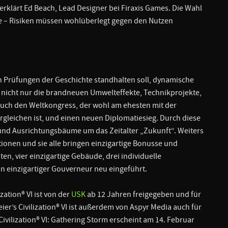
erklärt Ed Beach, Lead Designer bei Firaxis Games. Die Wahl
je – Risiken müssen wohlüberlegt gegen den Nutzen
n Prüfungen der Geschichte standhalten soll, dynamische
 nicht nur die brandneuen Umwelteffekte, Technikprojekte,
uch den Weltkongress, der wohl am ehesten mit der
gleichen ist, und einen neuen Diplomatiesieg. Durch diese
und Ausrichtungsbäume um das Zeitalter „Zukunft“. Weiters
tionen und sie alle bringen einzigartige Bonusse und
en, vier einzigartige Gebäude, drei individuelle
in einzigartiger Gouverneur neu eingeführt.
zation® VI ist von der
USK
ab 12 Jahren freigegeben und für
er’s Civilization® VI ist außerdem von Aspyr Media auch für
 Civilization® VI: Gathering Storm erscheint am 14. Februar