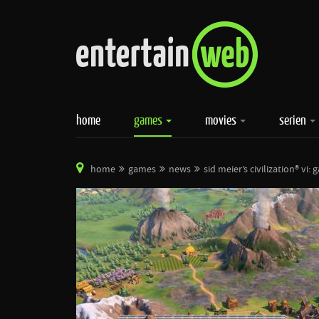
home
games
movies
serien
home
games
news
sid meier’s civilization® vi: