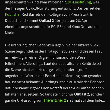
ungeschnitten – und zwar mit einer
R18+-Einstufung
, was
der hiesigen USK-18-Einstufung entspricht. Das verriet der
Publisher
Red Barrels den Kollegen von Press Start. In
Deutschland kommt
Outlast 2
übrigens am 26. April
ebenfalls ungeschnitten für PC, PS4 und Xbox One auf den
Markt.
Die ursprünglichen Bedenken lagen in einer bizarren Sex-
Szene begründet, in der Protagonist Blake und dessen Frau
unfreiwillig an einer Orgie mit humanoiden Wesen
teilnehmen. Allerdings: Laut der australischen Behörde sei
die Szene nicht explizit dargestellt, sondern „nur“
angedeutet. Warum das Board seine Meinung nun geändert
hat, ist nicht bekannt. Allerdings ist die australische Behörde
dafür bekannt, rigoros den Rotstift bei sexuell aufgeladenen
Inhalten anzusetzen. So landete nicht nur
Outlast 2
, sondern
gar die Ur-Fassung von
The Witcher 2
erst mal auf dem Index.